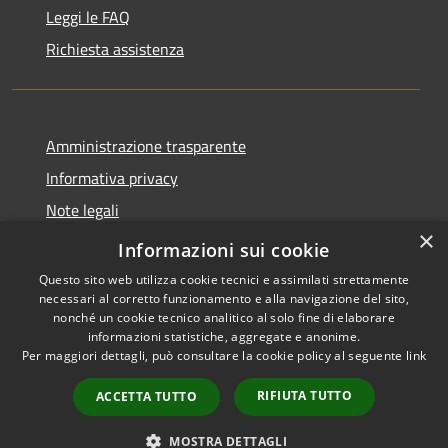
Leggi le FAQ
Richiesta assistenza
Amministrazione trasparente
Informativa privacy
Note legali
×
Dichiarazione di accessibilità
Informazioni sui cookie
Questo sito web utilizza cookie tecnici e assimilati strettamente
necessari al corretto funzionamento e alla navigazione del sito,
nonché un cookie tecnico analitico al solo fine di elaborare
informazioni statistiche, aggregate e anonime.
RSS
Copyright © 2026 • Comune di
Per maggiori dettagli, può consultare la cookie policy al seguente
link
Accessibilità
Troia • Powered by
Privacy
Municipium
Accesso
•
RIFIUTA TUTTO
ACCETTA TUTTO
Cookie
redazione
Mappa del sito
MOSTRA DETTAGLI