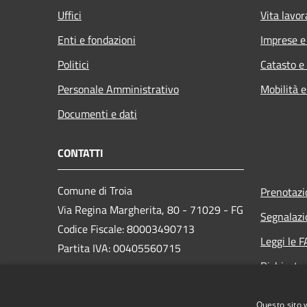
Uffici
Vita lavor
Enti e fondazioni
Imprese 
Politici
Catasto e
Personale Amministrativo
Mobilità e
Documenti e dati
CONTATTI
Comune di Troia
Prenotaz
Via Regina Margherita, 80 - 71029 - FG
Segnalazi
Codice Fiscale: 80003490713
Leggi le 
Partita IVA: 00405560715
Richiesta
PEC: protocollo@pec.comune.troia.fg.it
Questo sito 