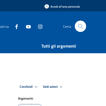
Accedi all'area personale
uici su
Cerca
Tutti gli argomenti
Condividi
Vedi azioni
Argomenti: