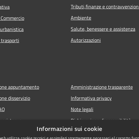
Tributi,finanze e contravvenzion
ativa
Ambiente
e Commercio
Salute, benessere e assistenza
 urbanistica
Autorizzazioni
 trasporti
ione appuntamento
Amministrazione trasparente
one disservizio
Informativa privacy
FAQ
Note legali
 assistenza
Dichiarazione di accessibilità
Informazioni sui cookie
web utilizza cookie tecnici e assimilati strettamente necessari al corretto fu