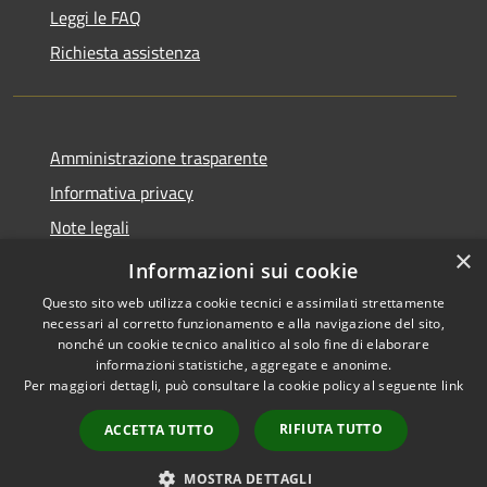
Leggi le FAQ
Richiesta assistenza
Amministrazione trasparente
Informativa privacy
Note legali
×
Dichiarazione di accessibilità
Informazioni sui cookie
Questo sito web utilizza cookie tecnici e assimilati strettamente
necessari al corretto funzionamento e alla navigazione del sito,
nonché un cookie tecnico analitico al solo fine di elaborare
informazioni statistiche, aggregate e anonime.
RSS
Copyright © 2026 • Comune di
Per maggiori dettagli, può consultare la cookie policy al seguente
link
Accessibilità
Troia • Powered by
Privacy
Municipium
Accesso
•
RIFIUTA TUTTO
ACCETTA TUTTO
Cookie
redazione
Mappa del sito
MOSTRA DETTAGLI