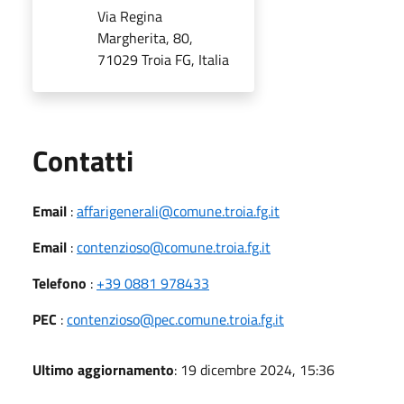
Via Regina
Margherita, 80,
71029 Troia FG, Italia
Utili
Contatti
Email
:
affarigenerali@comune.troia.fg.it
Email
:
contenzioso@comune.troia.fg.it
Telefono
:
+39 0881 978433
PEC
:
contenzioso@pec.comune.troia.fg.it
Ultimo aggiornamento
: 19 dicembre 2024, 15:36