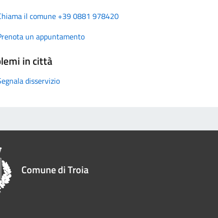
Chiama il comune +39 0881 978420
Prenota un appuntamento
lemi in città
Segnala disservizio
Comune di Troia