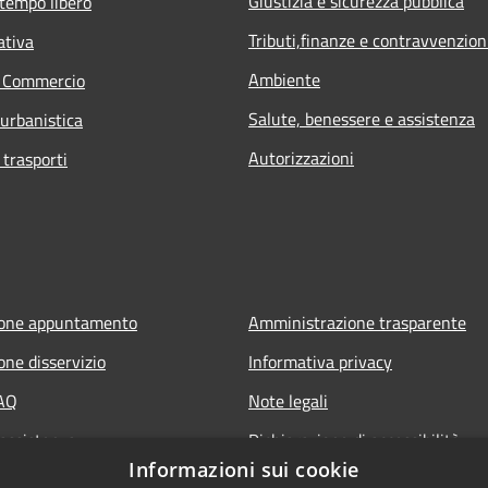
Giustizia e sicurezza pubblica
 tempo libero
Tributi,finanze e contravvenzion
ativa
Ambiente
e Commercio
Salute, benessere e assistenza
 urbanistica
Autorizzazioni
 trasporti
ione appuntamento
Amministrazione trasparente
one disservizio
Informativa privacy
FAQ
Note legali
 assistenza
Dichiarazione di accessibilità
Informazioni sui cookie